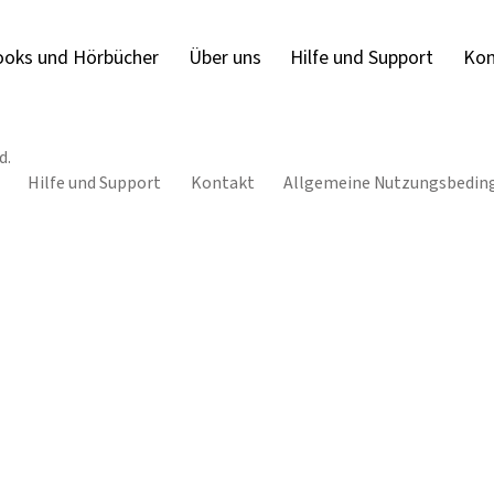
ooks und Hörbücher
Über uns
Hilfe und Support
Kon
d.
Hilfe und Support
Kontakt
Allgemeine Nutzungsbedin