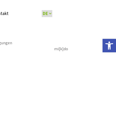
takt
Open 
gungen
mi[k]do